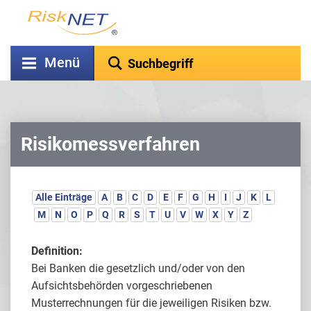
Menü
Risikomessverfahren
Alle Einträge
A
B
C
D
E
F
G
H
I
J
K
L
M
N
O
P
Q
R
S
T
U
V
W
X
Y
Z
Definition:
Bei Banken die gesetzlich und/oder von den
Aufsichtsbehörden vorgeschriebenen
Musterrechnungen für die jeweiligen Risiken bzw.