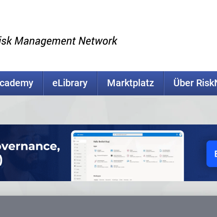
Academy
eLibrary
Marktplatz
Über Ris