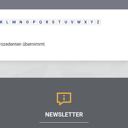
K
L
M
N
O
P
Q
R
S
T
U
V
W
X
Y
Z
etrozedenten übernimmt.
NEWSLETTER