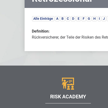
Alle Einträge
A
B
C
D
E
F
G
H
I
J
Definition:
Rückversicherer, der Teile der Risiken des R
RISK ACADEMY