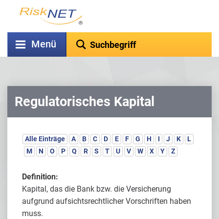
Menü
Regulatorisches Kapital
Alle Einträge
A
B
C
D
E
F
G
H
I
J
K
L
M
N
O
P
Q
R
S
T
U
V
W
X
Y
Z
Definition:
Kapital, das die Bank bzw. die Versicherung
aufgrund aufsichtsrechtlicher Vorschriften haben
muss.