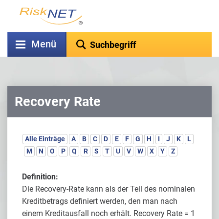
Menü
Recovery Rate
Alle Einträge
A
B
C
D
E
F
G
H
I
J
K
L
M
N
O
P
Q
R
S
T
U
V
W
X
Y
Z
Definition:
Die Recovery-Rate kann als der Teil des nominalen
Kreditbetrags definiert werden, den man nach
einem Kreditausfall noch erhält. Recovery Rate = 1