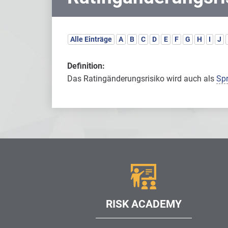
Alle Einträge
A
B
C
D
E
F
G
H
I
J
Definition:
Das Ratingänderungsrisiko wird auch als
Spr
RISK ACADEMY