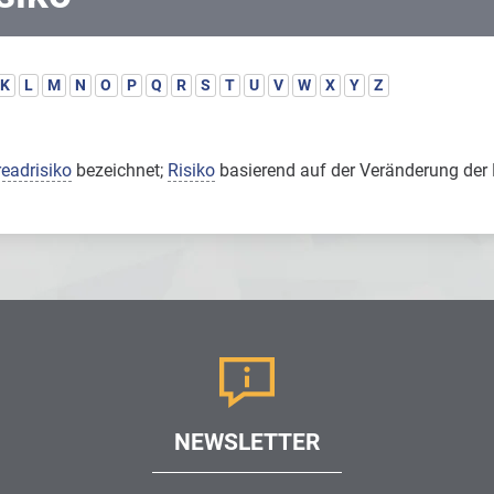
K
L
M
N
O
P
Q
R
S
T
U
V
W
X
Y
Z
eadrisiko
bezeichnet;
Risiko
basierend auf der Veränderung der 
NEWSLETTER