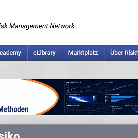
Academy
eLibrary
Marktplatz
Über Ris
siko