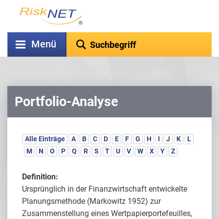
Menü
Portfolio-Analyse
Alle Einträge
A
B
C
D
E
F
G
H
I
J
K
L
M
N
O
P
Q
R
S
T
U
V
W
X
Y
Z
Definition:
Ursprünglich in der Finanzwirtschaft entwickelte
Planungsmethode (Markowitz 1952) zur
Zusammenstellung eines Wertpapierportefeuilles,