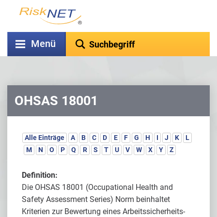
Menü
OHSAS 18001
Alle Einträge
A
B
C
D
E
F
G
H
I
J
K
L
M
N
O
P
Q
R
S
T
U
V
W
X
Y
Z
Definition:
Die OHSAS 18001 (Occupational Health and
Safety Assessment Series) Norm beinhaltet
Kriterien zur Bewertung eines Arbeitssicherheits-