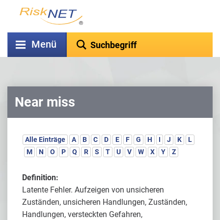
Menü
Near miss
Alle Einträge
A
B
C
D
E
F
G
H
I
J
K
L
M
N
O
P
Q
R
S
T
U
V
W
X
Y
Z
Definition:
Latente Fehler. Aufzeigen von unsicheren
Zuständen, unsicheren Handlungen, Zuständen,
Handlungen, versteckten Gefahren,