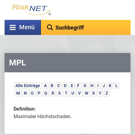
Menü
MPL
Alle Einträge
A
B
C
D
E
F
G
H
I
J
K
L
M
N
O
P
Q
R
S
T
U
V
W
X
Y
Z
Definition:
Maximaler Höchstschaden.