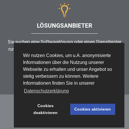
LÖSUNGSANBIETER
Sie suchen eine Softwarelösung oder einen Dienstleister
rund um die Themen
Risikomanagement
,
GRC
, IKS oder
Wir nutzen Cookies, um u.A. anonymisierte
ISMS?
Informationen über die Nutzung unserer
Webseite zu erhalten und unser Angebot so
Partner finden
stetig verbessern zu können. Weitere
Informationen finden Sie in unserer
Datenschutzerklärung
Cookies
Cookies aktivieren
deaktivieren
Datenschutz
/
Impressum
/
Sitemap
© 1999 - 2026 RiskNET GmbH - The Risk Management Network