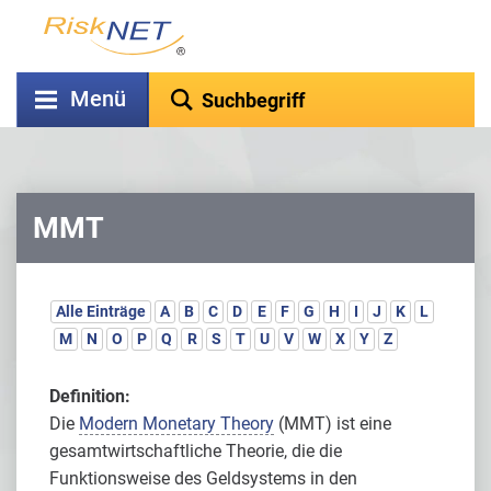
Menü
MMT
Alle Einträge
A
B
C
D
E
F
G
H
I
J
K
L
M
N
O
P
Q
R
S
T
U
V
W
X
Y
Z
Definition:
Die
Modern Monetary Theory
(MMT) ist eine
gesamtwirtschaftliche Theorie, die die
Funktionsweise des Geldsystems in den