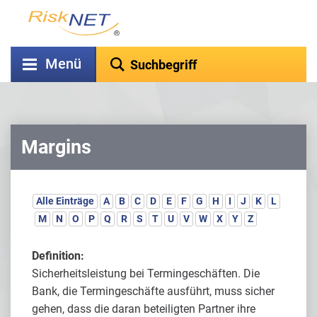
Menü
Margins
Alle Einträge
A
B
C
D
E
F
G
H
I
J
K
L
M
N
O
P
Q
R
S
T
U
V
W
X
Y
Z
Definition:
Sicherheitsleistung bei Termingeschäften. Die
Bank, die Termingeschäfte ausführt, muss sicher
gehen, dass die daran beteiligten Partner ihre