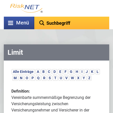
Menü
Limit
Alle Einträge
A
B
C
D
E
F
G
H
I
J
K
L
M
N
O
P
Q
R
S
T
U
V
W
X
Y
Z
Definition:
Vereinbarte summenmäßige Begrenzung der
Versicherungsleistung zwischen
Versicherungsnehmer und Versicherer in der