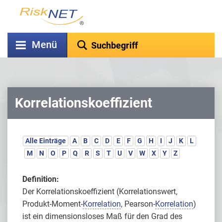
Menü
Korrelationskoeffizient
Alle Einträge
A
B
C
D
E
F
G
H
I
J
K
L
M
N
O
P
Q
R
S
T
U
V
W
X
Y
Z
Definition:
Der Korrelationskoeffizient (Korrelationswert,
Produkt-Moment-
Korrelation
, Pearson-
Korrelation
)
ist ein dimensionsloses Maß für den Grad des