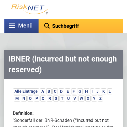
Menü
IBNER (incurred but not enough
reserved)
Alle Einträge
A
B
C
D
E
F
G
H
I
J
K
L
M
N
O
P
Q
R
S
T
U
V
W
X
Y
Z
Definition:
"Sonderfall der IBNR-Schäden (""incurred but not