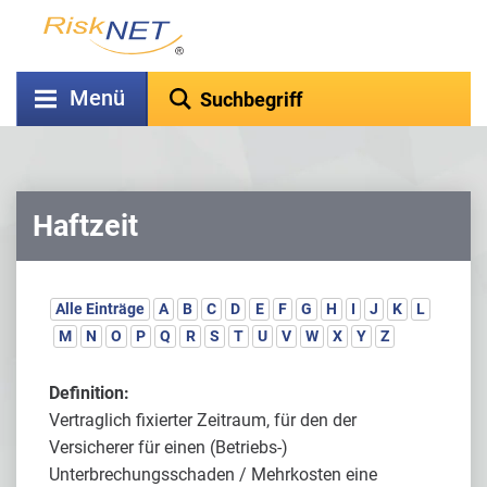
Menü
Haftzeit
Alle Einträge
A
B
C
D
E
F
G
H
I
J
K
L
M
N
O
P
Q
R
S
T
U
V
W
X
Y
Z
Definition:
Vertraglich fixierter Zeitraum, für den der
Versicherer für einen (Betriebs-)
Unterbrechungsschaden / Mehrkosten eine