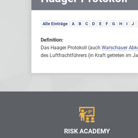
Alle Einträge
A
B
C
D
E
F
G
H
I
J
Definition:
Das Haager Protokoll (auch
Warschauer Ab
des Luftfrachtführers (in Kraft getreten im J
RISK ACADEMY