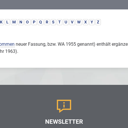
K
L
M
N
O
P
Q
R
S
T
U
V
W
X
Y
Z
kommen
neuer Fassung, bzw. WA 1955 genannt) enthält ergänzen
ahr 1963).
NEWSLETTER