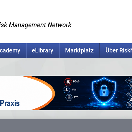
Academy
eLibrary
Marktplatz
Über Ris