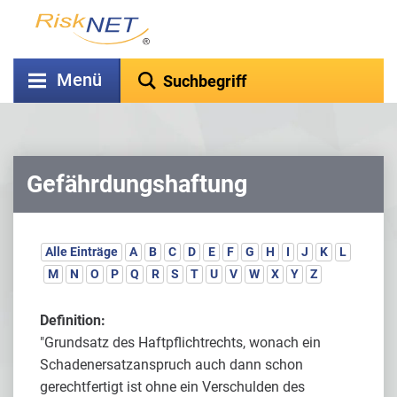
Menü
Gefährdungshaftung
Alle Einträge
A
B
C
D
E
F
G
H
I
J
K
L
M
N
O
P
Q
R
S
T
U
V
W
X
Y
Z
Definition:
"Grundsatz des Haftpflichtrechts, wonach ein
Schadenersatzanspruch auch dann schon
gerechtfertigt ist ohne ein Verschulden des