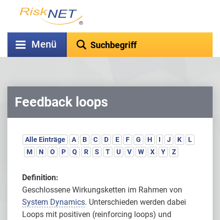
Menü
Feedback loops
Alle Einträge
A
B
C
D
E
F
G
H
I
J
K
L
M
N
O
P
Q
R
S
T
U
V
W
X
Y
Z
Definition:
Geschlossene Wirkungsketten im Rahmen von
System Dynamics
. Unterschieden werden dabei
Loops mit positiven (reinforcing loops) und