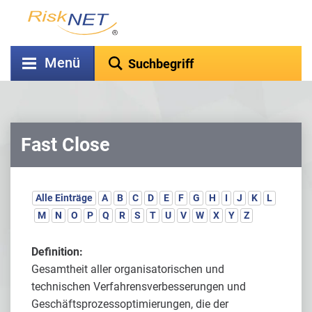
Menü
Fast Close
Alle Einträge
A
B
C
D
E
F
G
H
I
J
K
L
M
N
O
P
Q
R
S
T
U
V
W
X
Y
Z
Definition:
Gesamtheit aller organisatorischen und
technischen Verfahrensverbesserungen und
Geschäftsprozessoptimierungen, die der