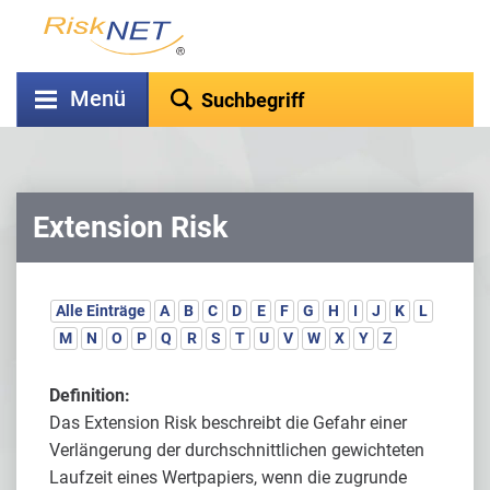
Menü
Extension Risk
Alle Einträge
A
B
C
D
E
F
G
H
I
J
K
L
M
N
O
P
Q
R
S
T
U
V
W
X
Y
Z
Definition:
Das Extension Risk beschreibt die Gefahr einer
Verlängerung der durchschnittlichen gewichteten
Laufzeit eines Wertpapiers, wenn die zugrunde