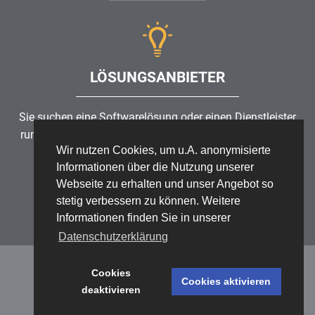
LÖSUNGSANBIETER
Sie suchen eine Softwarelösung oder einen Dienstleister
rund um die Themen
Risikomanagement
,
GRC
, IKS oder
Wir nutzen Cookies, um u.A. anonymisierte
ISMS?
Informationen über die Nutzung unserer
Webseite zu erhalten und unser Angebot so
Partner finden
stetig verbessern zu können. Weitere
Informationen finden Sie in unserer
Datenschutzerklärung
Cookies
Cookies aktivieren
deaktivieren
Datenschutz
/
Impressum
/
Sitemap