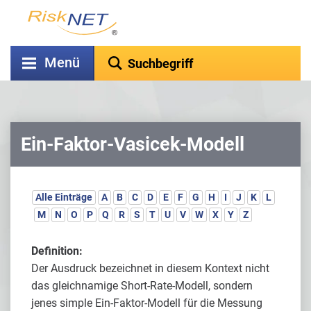
Menü
Ein-Faktor-Vasicek-Modell
Alle Einträge
A
B
C
D
E
F
G
H
I
J
K
L
M
N
O
P
Q
R
S
T
U
V
W
X
Y
Z
Definition:
Der Ausdruck bezeichnet in diesem Kontext nicht
das gleichnamige Short-Rate-Modell, sondern
jenes simple Ein-Faktor-Modell für die Messung