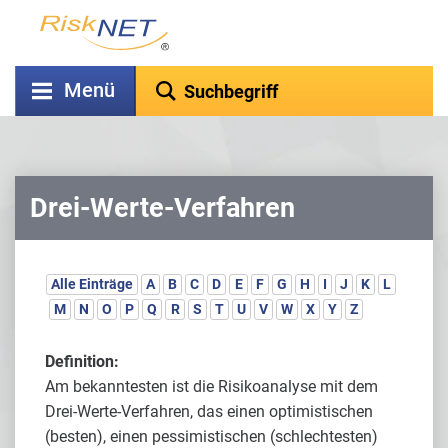
Menü
Drei-Werte-Verfahren
Alle Einträge
A
B
C
D
E
F
G
H
I
J
K
L
M
N
O
P
Q
R
S
T
U
V
W
X
Y
Z
Definition:
Am bekanntesten ist die Risikoanalyse mit dem
Drei-Werte-Verfahren, das einen optimistischen
(besten), einen pessimistischen (schlechtesten)