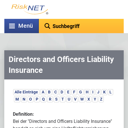
Menü
Directors and Officers Liability
Insurance
Alle Einträge
A
B
C
D
E
F
G
H
I
J
K
L
M
N
O
P
Q
R
S
T
U
V
W
X
Y
Z
Definition:
Bei der "Directors and Officers Liability Insurance"