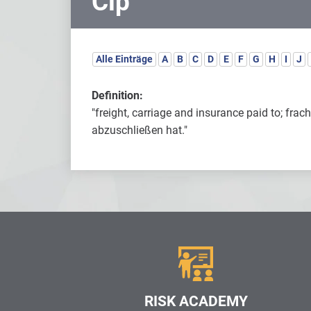
Cip
Alle Einträge
A
B
C
D
E
F
G
H
I
J
Definition:
"freight, carriage and insurance paid to; fra
abzuschließen hat."
RISK ACADEMY