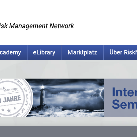
Academy
eLibrary
Marktplatz
Über Ris