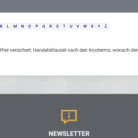
K
L
M
N
O
P
Q
R
S
T
U
V
W
X
Y
Z
chtfrei versichert; Handelsklausel nach den Incoterms, wonach de
NEWSLETTER