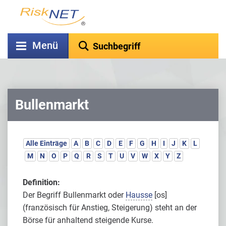
Menü
Bullenmarkt
Alle Einträge
A
B
C
D
E
F
G
H
I
J
K
L
M
N
O
P
Q
R
S
T
U
V
W
X
Y
Z
Definition:
Der Begriff Bullenmarkt oder
Hausse
[os]
(französisch für Anstieg, Steigerung) steht an der
Börse für anhaltend steigende Kurse.