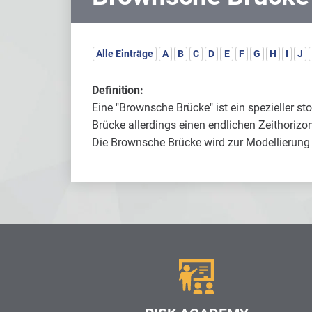
Alle Einträge
A
B
C
D
E
F
G
H
I
J
Definition:
Eine "Brownsche Brücke" ist ein spezieller s
Brücke allerdings einen endlichen Zeithorizon
Die Brownsche Brücke wird zur Modellierung 