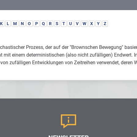
K
L
M
N
O
P
Q
R
S
T
U
V
W
X
Y
Z
tochastischer Prozess, der auf der "Brownschen Bewegung" basie
t mit einem deterministischen (also nicht zufälligen) Endwert. I
von zufälligen Entwicklungen von Zeitreihen verwendet, deren We