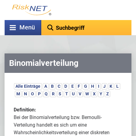
Menü
Binomialverteilung
Alle Einträge
A
B
C
D
E
F
G
H
I
J
K
L
M
N
O
P
Q
R
S
T
U
V
W
X
Y
Z
Definition:
Bei der Binomialverteilung bzw. Bernoulli-
Verteilung handelt es sich um eine
Wahrscheinlichkeitsverteilung einer diskreten