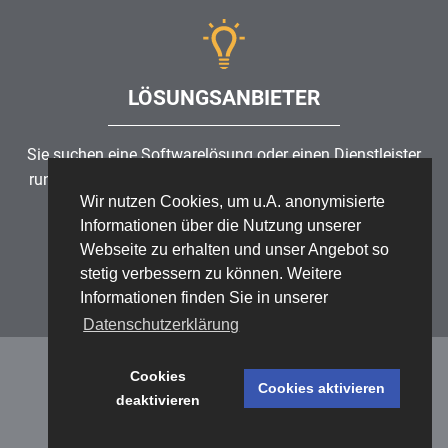
LÖSUNGSANBIETER
Sie suchen eine Softwarelösung oder einen Dienstleister
rund um die Themen
Risikomanagement
,
GRC
, IKS oder
Wir nutzen Cookies, um u.A. anonymisierte
ISMS?
Informationen über die Nutzung unserer
Webseite zu erhalten und unser Angebot so
Partner finden
stetig verbessern zu können. Weitere
Informationen finden Sie in unserer
Datenschutzerklärung
Cookies
Cookies aktivieren
deaktivieren
Datenschutz
/
Impressum
/
Sitemap
© 1999 - 2026 RiskNET GmbH - The Risk Management Network