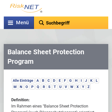
Menü
Balance Sheet Protection
Program
Alle Einträge
A
B
C
D
E
F
G
H
I
J
K
L
M
N
O
P
Q
R
S
T
U
V
W
X
Y
Z
Definition:
Im Rahmen eines "Balance Sheet Protection