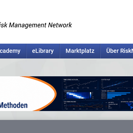
Academy
eLibrary
Marktplatz
Über Ris