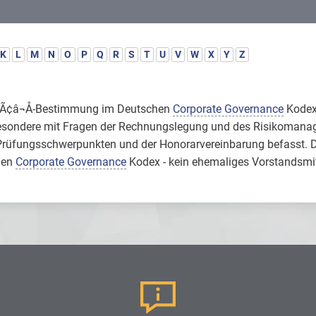
K
L
M
N
O
P
Q
R
S
T
U
V
W
X
Y
Z
lÃ¢â¬Å-Bestimmung im Deutschen
Corporate Governance
Kodex 
besondere mit Fragen der Rechnungslegung und des Risikomanag
Prüfungsschwerpunkten und der Honorarvereinbarung befasst. 
hen
Corporate Governance
Kodex - kein ehemaliges Vorstandsmitg