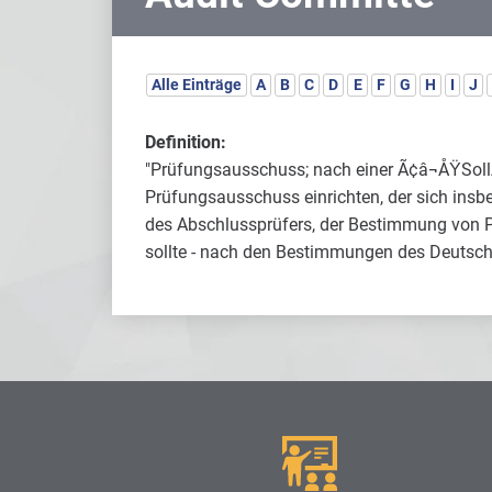
Alle Einträge
A
B
C
D
E
F
G
H
I
J
Definition:
"Prüfungsausschuss; nach einer Ã¢â¬ÅŸSol
Prüfungsausschuss einrichten, der sich ins
des Abschlussprüfers, der Bestimmung von 
sollte - nach den Bestimmungen des Deutsc