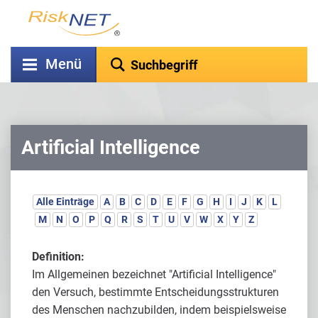
Menü
Artificial Intelligence
Alle Einträge
A
B
C
D
E
F
G
H
I
J
K
L
M
N
O
P
Q
R
S
T
U
V
W
X
Y
Z
Definition:
Im Allgemeinen bezeichnet "Artificial Intelligence"
den Versuch, bestimmte Entscheidungsstrukturen
des Menschen nachzubilden, indem beispielsweise