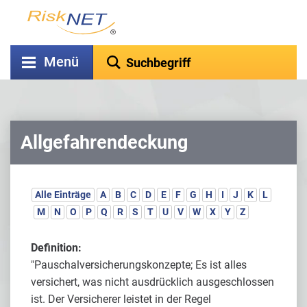
Menü
Allgefahrendeckung
Alle Einträge
A
B
C
D
E
F
G
H
I
J
K
L
M
N
O
P
Q
R
S
T
U
V
W
X
Y
Z
Definition:
"Pauschalversicherungskonzepte; Es ist alles
versichert, was nicht ausdrücklich ausgeschlossen
ist. Der Versicherer leistet in der Regel