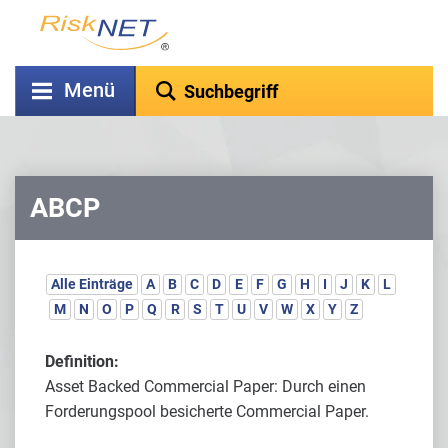
Menü
ABCP
Alle Einträge
A
B
C
D
E
F
G
H
I
J
K
L
M
N
O
P
Q
R
S
T
U
V
W
X
Y
Z
Definition:
Asset Backed Commercial Paper: Durch einen
Forderungspool besicherte Commercial Paper.