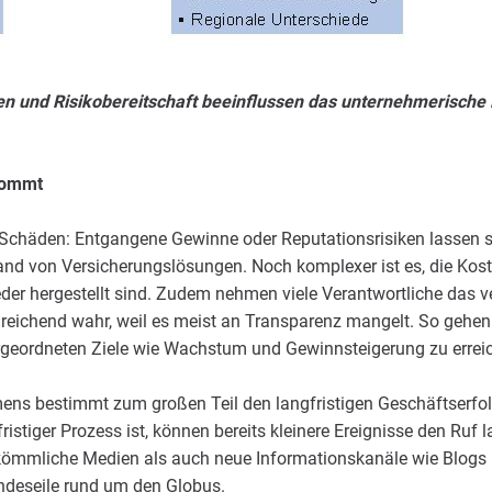
en und Risikobereitschaft beeinflussen das unternehmerische
kommt
Schäden: Entgangene Gewinne oder Reputationsrisiken lassen s
and von Versicherungslösungen. Noch komplexer ist es, die Kos
eder hergestellt sind. Zudem nehmen viele Verantwortliche das 
reichend wahr, weil es meist an Transparenz mangelt. So gehe
rgeordneten Ziele wie Wachstum und Gewinnsteigerung zu errei
ens bestimmt zum großen Teil den langfristigen Geschäftserfo
ristiger Prozess ist, können bereits kleinere Ereignisse den Ruf
ömmliche Medien als auch neue Informationskanäle wie Blogs u
ndeseile rund um den Globus.