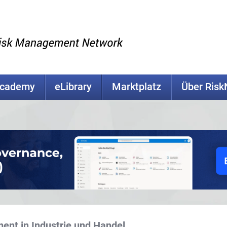
Academy
eLibrary
Marktplatz
Über Ris
ent in Industrie und Handel