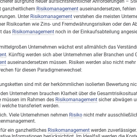
herer aufgrund neuer aufsichtsrechtlicher Anforderungen – Stic
it ganzheitlichem
Risikomanagement
auseinandersetzen, fehlen
erungen. Unter
Risikomanagement
verstehen die meisten Untern
cher Risikoarten wie Zins- und Fremdwährungsrisiken oder den A
st das
Risikomanagement
noch in der Einkaufsabteilung angesie
 mittelgroßen Unternehmen wächst erst allmählich das Verständn
ent
. Künftig werden sich aber Unternehmen aller Branchen und
ent
auseinandersetzen müssen. Risiken werden also nicht mehr i
prechen für diesen Paradigmenwechsel:
ungsketten sind mit der herkömmlichen isolierten Bewertung nic
 den Unternehmen brauchen Klarheit über die Gesamtrisikositua
e müssen im Rahmen des
Risikomanagement
sicher abwägen u
 welche transferiert werden.
 sich. Viele Unternehmen nehmen
Risiko
nicht mehr ausschließlic
ncenmanagement.
für ein ganzheitliches
Risikomanagement
werden zuverlässiger
tative Informationen berücksichtigt. Im Idealfall werden die Kost