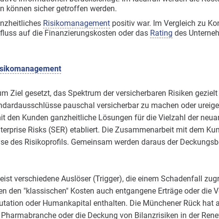
n können sicher getroffen werden.
nzheitliches
Risikomanagement
positiv war. Im Vergleich zu Ko
nfluss auf die Finanzierungskosten oder das
Rating
des Unterne
isikomanagement
 Ziel gesetzt, das Spektrum der versicherbaren Risiken gezielt 
andardausschlüsse pauschal versicherbar zu machen oder ureig
en Kunden ganzheitliche Lösungen für die Vielzahl der neuart
nterprise Risks (SER) etabliert. Die Zusammenarbeit mit dem Ku
lyse des Risikoprofils. Gemeinsam werden daraus der Deckungsbed
st verschiedene Auslöser (Trigger), die einem Schadenfall zug
 den "klassischen" Kosten auch entgangene Erträge oder die V
tation oder Humankapital enthalten. Die Münchener Rück hat
 Pharmabranche oder die Deckung von Bilanzrisiken in der Ren