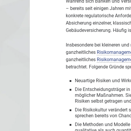
Während sich Banken und Versic
– bereits seit einigen Jahren m
konkrete regulatorische Anford
Absicherung einzelner, klassis
Gebäudeversicherung. Häufig i
Insbesondere bei kleineren und
ganzheitliches
Risikomanagem
ganzheitliches
Risikomanagem
betrachtet. Folgende Gründe s
Neuartige Risiken und Wirk
Die Entscheidungsträger in
möglicher Maßnahmen. Si
Risiken selbst getragen und
Die Risikokultur verändert
sprechen bereits von Cha
Die Methoden und Modelle 
qualitative als auch quanti