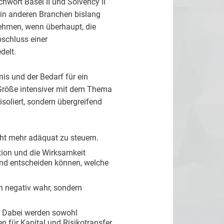
hwort Basel II und Solvency II
 in anderen Branchen bislang
ehmen, wenn überhaupt, die
bschluss einer
delt.
is und der Bedarf für ein
 Größe intensiver mit dem Thema
soliert, sondern übergreifend
ht mehr adäquat zu steuern.
tion und die Wirksamkeit
nd entscheiden können, welche
h negativ wahr, sondern
. Dabei werden sowohl
en für Kapital und Risikotransfer