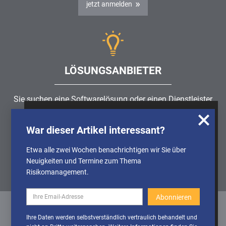
jetzt anmelden
LÖSUNGSANBIETER
Sie suchen eine Softwarelösung oder einen Dienstleister
rund um die Themen
Risikomanagement
,
GRC
, IKS oder
Wir nutzen Cookies, um u.A. anonymisierte
ISMS?
War dieser Artikel interessant?
Informationen über die Nutzung unserer
Webseite zu erhalten und unser Angebot so
Etwa alle zwei Wochen benachrichtigen wir Sie über
Partner finden
stetig verbessern zu können. Weitere
Neuigkeiten und Termine zum Thema
Informationen finden Sie in unserer
Risikomanagement.
Datenschutzerklärung
Cookies
Cookies aktivieren
Ihre Daten werden selbstverständlich vertraulich behandelt und
deaktivieren