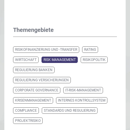
Themengebiete
RISIKOFINANZIERUNG UND -TRANSFER
RATING
WIRTSCHAFT
RISK MANAGEMENT
RISIKOPOLITIK
REGULIERUNG BANKEN
REGULIERUNG VERSICHERUNGEN
CORPORATE GOVERNANCE
IT-RISK-MANAGEMENT
KRISENMANAGEMENT
INTERNES KONTROLLSYSTEM
COMPLIANCE
STANDARDS UND REGULIERUNG
PROJEKTRISIKO