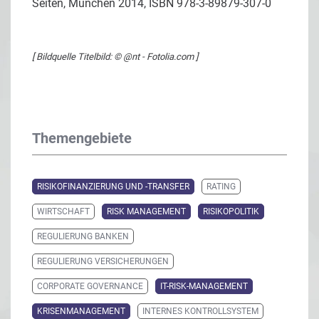
Seiten, München 2014, ISBN 978-3-89879-307-0
[ Bildquelle Titelbild: © @nt - Fotolia.com ]
Themengebiete
RISIKOFINANZIERUNG UND -TRANSFER
RATING
WIRTSCHAFT
RISK MANAGEMENT
RISIKOPOLITIK
REGULIERUNG BANKEN
REGULIERUNG VERSICHERUNGEN
CORPORATE GOVERNANCE
IT-RISK-MANAGEMENT
KRISENMANAGEMENT
INTERNES KONTROLLSYSTEM