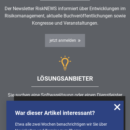
Der Newsletter RiskNEWS informiert über Entwicklungen im
Risikomanagement
, aktuelle Buchveröffentlichungen sowie
Kongresse und Veranstaltungen.
jetzt anmelden
LÖSUNGSANBIETER
Sie suchen eine Softwarelösung oder einen Dienstleister
rund um die Themen
Risikomanagement
,
GRC
, IKS oder
Wir nutzen Cookies, um u.A. anonymisierte
ISMS?
War dieser Artikel interessant?
Informationen über die Nutzung unserer
Webseite zu erhalten und unser Angebot so
Etwa alle zwei Wochen benachrichtigen wir Sie über
Partner finden
stetig verbessern zu können. Weitere