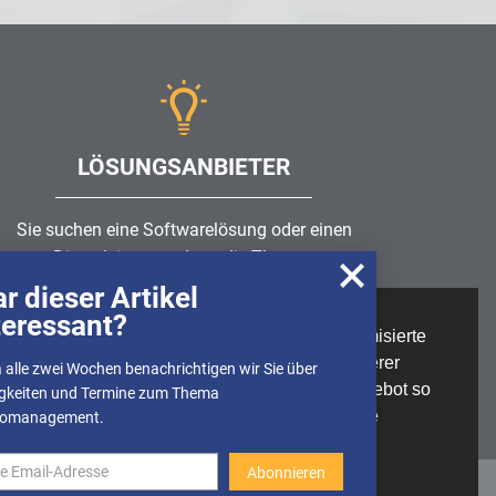
LÖSUNGSANBIETER
Sie suchen eine Softwarelösung oder einen
Dienstleister rund um die Themen
Risikomanagement
,
GRC
, IKS oder ISMS?
r dieser Artikel
teressant?
Wir nutzen Cookies, um u.A. anonymisierte
Partner finden
Informationen über die Nutzung unserer
 alle zwei Wochen benachrichtigen wir Sie über
Webseite zu erhalten und unser Angebot so
gkeiten und Termine zum Thema
stetig verbessern zu können. Weitere
komanagement.
Informationen finden Sie in unserer
Datenschutzerklärung