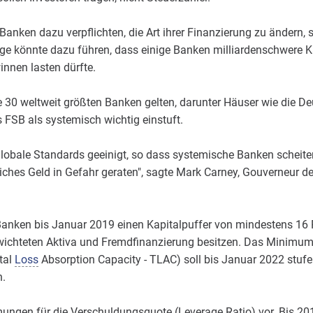
Banken dazu verpflichten, die Art ihrer Finanzierung zu ändern, 
age könnte dazu führen, dass einige Banken milliardenschwere
nnen lasten dürfte.
e 30 weltweit größten Banken gelten, darunter Häuser wie die D
 FSB als systemisch wichtig einstuft.
globale Standards geeinigt, so dass systemische Banken scheite
iches Geld in Gefahr geraten", sagte Mark Carney, Gouverneur d
nken bis Januar 2019 einen Kapitalpuffer von mindestens 16 P
wichteten Aktiva und Fremdfinanzierung besitzen. Das Minimum
tal
Loss
Absorption Capacity - TLAC) soll bis Januar 2022 stufe
n.
ungen für die Verschuldungsquote (Leverage Ratio) vor. Bis 