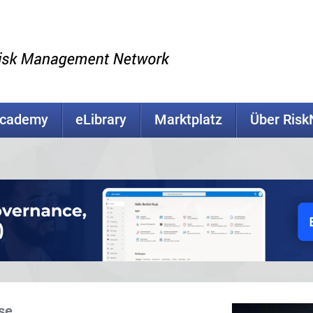
Academy
eLibrary
Marktplatz
Über Ris
se