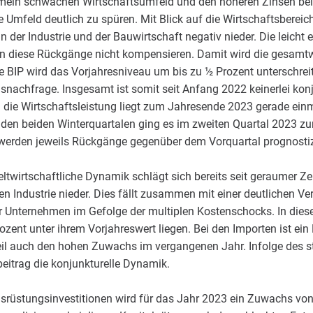
emein schwachen Wirtschaftsumfeld und den höheren Zinsen be
mfeld deutlich zu spüren. Mit Blick auf die Wirtschaftsbereich
 der Industrie und der Bauwirtschaft negativ nieder. Die leicht
 diese Rückgänge nicht kompensieren. Damit wird die gesamtwi
 BIP wird das Vorjahresniveau um bis zu ½ Prozent unterschrei
snachfrage. Insgesamt ist somit seit Anfang 2022 keinerlei kon
 die Wirtschaftsleistung liegt zum Jahresende 2023 gerade ei
en beiden Winterquartalen ging es im zweiten Quartal 2023 zum
 werden jeweils Rückgänge gegenüber dem Vorquartal prognostiz
wirtschaftliche Dynamik schlägt sich bereits seit geraumer Zei
 Industrie nieder. Dies fällt zusammen mit einer deutlichen Ver
 Unternehmen im Gefolge der multiplen Kostenschocks. In dies
zent unter ihrem Vorjahreswert liegen. Bei den Importen ist ei
 Teil auch den hohen Zuwachs im vergangenen Jahr. Infolge des 
eitrag die konjunkturelle Dynamik.
srüstungsinvestitionen wird für das Jahr 2023 ein Zuwachs von 