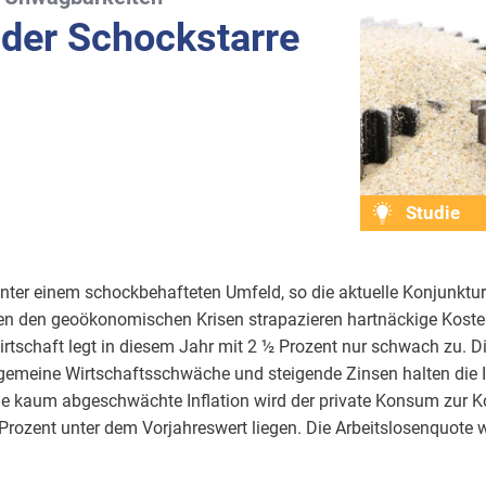
 der Schockstarre
Studie
unter einem schockbehafteten Umfeld, so die aktuelle Konjunktur
en den geoökonomischen Krisen strapazieren hartnäckige Koste
tschaft legt in diesem Jahr mit 2 ½ Prozent nur schwach zu. 
gemeine Wirtschaftsschwäche und steigende Zinsen halten die In
ie kaum abgeschwächte Inflation wird der private Konsum zur K
rozent unter dem Vorjahreswert liegen. Die Arbeitslosenquote w