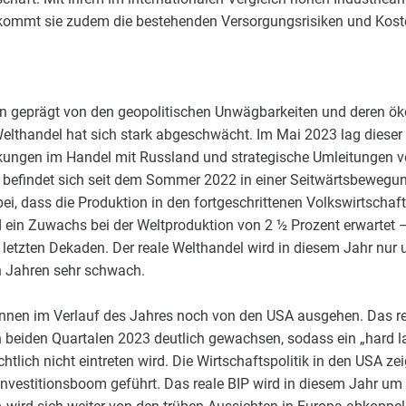
ekommt sie zudem die bestehenden Versorgungsrisiken und Kost
hin geprägt von den geopolitischen Unwägbarkeiten und deren ö
thandel hat sich stark abgeschwächt. Im Mai 2023 lag dieser 
kungen im Handel mit Russland und strategische Umleitungen 
on befindet sich seit dem Sommer 2022 in einer Seitwärtsbewegu
i, dass die Produktion in den fortgeschrittenen Volkswirtschaf
d ein Zuwachs bei der Weltproduktion von 2 ½ Prozent erwartet –
 letzten Dekaden. Der reale Welthandel wird in diesem Jahr nur
en Jahren sehr schwach.
nen im Verlauf des Jahres noch von den USA ausgehen. Das rea
en beiden Quartalen 2023 deutlich gewachsen, sodass ein „hard la
chtlich nicht eintreten wird. Die Wirtschaftspolitik in den USA ze
m Investitionsboom geführt. Das reale BIP wird in diesem Jahr u