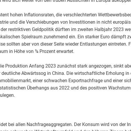
ird sich weiter von den trüben Aussichten in Europa abkoppel
stent hohen Inflationsraten, die verschlechterten Wettbewerbsb
strie und die Verschiebungen von Investitionen in nicht europäis
er restriktiven Geldpolitik dürften im zweiten Halbjahr 2023 wei
iskalischen Spielraum zunehmend ein. Ein starker Euro dämpft z
se sollten aber von dieser Seite wieder Entlastungen eintreten. 
m in Höhe von ¾ Prozent erwartet.
ie Produktion Anfang 2023 zunächst stark angezogen, sinkt aber
r deutliche Abwärtssog in China. Die wirtschaftliche Erholung i
mmobilienmarkt, einer schwachen Exportnachfrage und einer sic
statistischen Überhangs aus 2022 und des positiven Wachstums
zulegen.
idet bei allen Nachfrageaggregaten. Der Konsum wird von der Infl