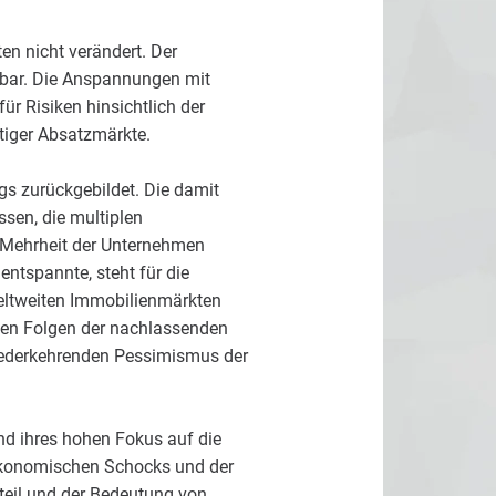
n nicht verändert. Der
ehbar. Die Anspannungen mit
ür Risiken hinsichtlich der
tiger Absatzmärkte.
gs zurückgebildet. Die damit
sen, die multiplen
r Mehrheit der Unternehmen
ntspannte, steht für die
weltweiten Immobilienmärkten
len Folgen der nachlassenden
wiederkehrenden Pessimismus der
nd ihres hohen Fokus auf die
oökonomischen Schocks und der
teil und der Bedeutung von