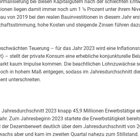
rmalisierung bei diesen Kapitalgütern nach der schlechten Entwi
tionen liegen damit immer noch um 1 ½ Prozent unter ihrem Nive
au von 2019 bei den realen Bauinvestitionen in diesem Jahr erst
schaftsstimmung, hohe Kosten und steigende Zinsen führen dazu,
schwächten Teuerung – für das Jahr 2023 wird eine Inflationsr
t) – stellt der private Konsum eine erhebliche konjunkturelle Bela
markt kaum Impulse kommen. Die beachtlichen Lohnzuwächse s
edoch in hohem Maß entgegen, sodass im Jahresdurchschnitt d
ent unterschreiten.
 Jahresdurchschnitt 2023 knapp 45,9 Millionen Erwerbstätige er
hr. Zum Jahresbeginn 2023 startete die Erwerbstätigkeit bereit
l der Dezemberwert deutlich über dem Jahresdurchschnitt von 2
achs aber und kam im zweiten Quartal nahezu zum Stillstand. 