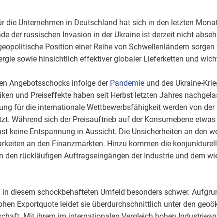
die Unternehmen in Deutschland hat sich in den letzten Monate
de der russischen Invasion in der Ukraine ist derzeit nicht abs
eopolitische Position einer Reihe von Schwellenländern sorgen f
ie sowie hinsichtlich effektiver globaler Lieferketten und wich
iven Angebotsschocks infolge der
Pandemie
und des Ukraine-Krie
en und Preiseffekte haben seit Herbst letzten Jahres nachgelas
ng für die internationale Wettbewerbsfähigkeit werden von de
zt. Während sich der Preisauftrieb auf der Konsumebene etwas e
st keine Entspannung in Aussicht. Die Unsicherheiten an den 
arkeiten an den Finanzmärkten. Hinzu kommen die konjunkturel
an den rückläufigen Auftragseingängen der Industrie und dem 
ch in diesem schockbehafteten Umfeld besonders schwer. Aufgru
ohen Exportquote leidet sie überdurchschnittlich unter den ge
haft. Mit ihrem im internationalen Vergleich hohen Industriean