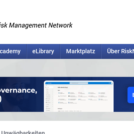
Academy
eLibrary
Marktplatz
Über Ris
d Unwägbarkeiten