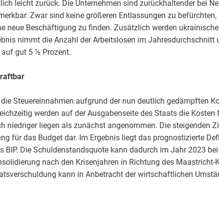
tlich leicht zurück. Die Unternehmen sind zurückhaltender bei N
emerkbar. Zwar sind keine größeren Entlassungen zu befürchten,
e neue Beschäftigung zu finden. Zusätzlich werden ukrainisch
Ergebnis nimmt die Anzahl der Arbeitslosen im Jahresdurchschnitt
 auf gut 5 ½ Prozent.
raftbar
m die Steuereinnahmen aufgrund der nun deutlich gedämpften Ko
Gleichzeitig werden auf der Ausgabenseite des Staats die Kosten 
h niedriger liegen als zunächst angenommen. Die steigenden Z
tung für das Budget dar. Im Ergebnis liegt das prognostizierte Def
s BIP. Die Schuldenstandsquote kann dadurch im Jahr 2023 bei 6
onsolidierung nach den Krisenjahren in Richtung des Maastricht-
aatsverschuldung kann in Anbetracht der wirtschaftlichen Umstä