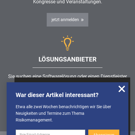
Kongresse und Veranstaltungen.
jetzt anmelden
LÖSUNGSANBIETER
Sie suchen eine Softwarelösung oder einen Dienstleister
rund um die Themen
Risikomanagement
,
GRC
, IKS oder
Wir nutzen Cookies, um u.A. anonymisierte
ISMS?
War dieser Artikel interessant?
Informationen über die Nutzung unserer
Webseite zu erhalten und unser Angebot so
Etwa alle zwei Wochen benachrichtigen wir Sie über
Partner finden
stetig verbessern zu können. Weitere
Neuigkeiten und Termine zum Thema
Informationen finden Sie in unserer
Risikomanagement.
Datenschutzerklärung