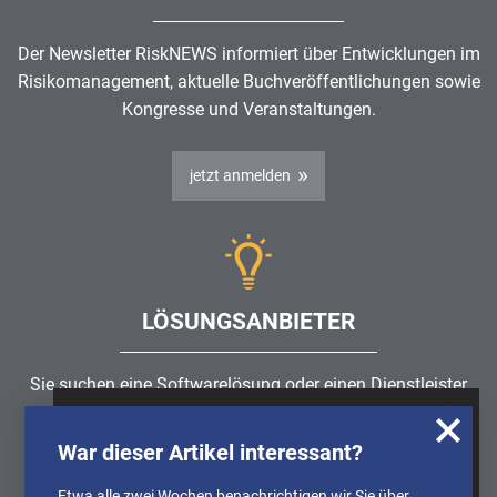
Der Newsletter RiskNEWS informiert über Entwicklungen im
Risikomanagement
, aktuelle Buchveröffentlichungen sowie
Kongresse und Veranstaltungen.
jetzt anmelden
LÖSUNGSANBIETER
Sie suchen eine Softwarelösung oder einen Dienstleister
rund um die Themen
Risikomanagement
,
GRC
, IKS oder
Wir nutzen Cookies, um u.A. anonymisierte
ISMS?
War dieser Artikel interessant?
Informationen über die Nutzung unserer
Webseite zu erhalten und unser Angebot so
Etwa alle zwei Wochen benachrichtigen wir Sie über