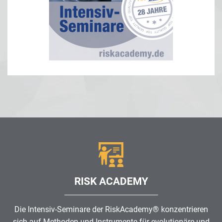
RISK ACADEMY
Die Intensiv-Seminare der RiskAcademy® konzentrieren
sich auf Methoden und Instrumente für evolutionäre und