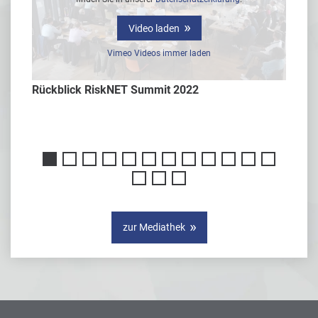
Video laden
Vimeo Videos immer laden
Rückblick RiskNET Summit 2022
Interv
er
zur Mediathek