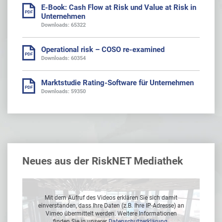
E-Book: Cash Flow at Risk und Value at Risk in
Unternehmen
Downloads: 65322
Operational risk – COSO re-examined
Downloads: 60354
Marktstudie Rating-Software für Unternehmen
Downloads: 59350
Neues aus der RiskNET Mediathek
Mit dem Aufruf des Videos erklären Sie sich damit
 an
einverstanden, dass Ihre Daten (z.B. Ihre IP-Adresse) an
ei
Vimeo übermittelt werden. Weitere Informationen
finden Sie in unserer
Datenschutzerklärung
.