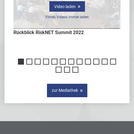
Video laden
Vimeo Videos immer laden
Rückblick RiskNET Summit 2022
Interv
er
zur Mediathek