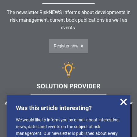
The newsletter RiskNEWS informs about developments in
risk management, current book publications as well as
events.
Register now
SOLUTION PROVIDER
Are you looking for a software solution or a service provider
Was this article interesting?
in the field of risk management, GRC, ICS or ISMS?
We use cookies to obtain anonymised
We would like to inform you by e-mail about interesting
information about the use of our website, so
news, dates and events on the subject of risk
Find a solution provider
that we can constantly improve our offer.
management. Our newsletter is published about every