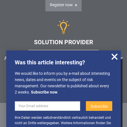
Register now
SOLUTION PROVIDER
Are you looking for a software solution or a service provider
Was this article interesting?
in the field of risk management, GRC, ICS or ISMS?
We use cookies to obtain anonymised
We would like to inform you by e-mail about interesting
information about the use of our website, so
news, dates and events on the subject of risk
Find a solution provider
that we can constantly improve our offer.
management. Our newsletter is published about every
Further Details can be found in our
2 weeks.
Subscribe now
.
Privacy policy
Deactivate
Activate cookies
Ihre Daten werden selbstverständlich vertraulich behandelt und
cookies
nicht an Dritte weitergegeben. Weitere Informationen finden Sie
Datenschutz
/
Impressum
/
Sitemap