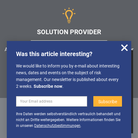
SOLUTION PROVIDER
Are you looking for a software solution or a service provider
Was this article interesting?
in the field of risk management, GRC, ICS or ISMS?
We use cookies to obtain anonymised
We would like to inform you by e-mail about interesting
information about the use of our website, so
news, dates and events on the subject of risk
Find a solution provider
that we can constantly improve our offer.
management. Our newsletter is published about every
Further Details can be found in our
2 weeks.
Subscribe now
.
Privacy policy
Deactivate
Activate cookies
Ihre Daten werden selbstverständlich vertraulich behandelt und
cookies
nicht an Dritte weitergegeben. Weitere Informationen finden Sie
Datenschutz
/
Impressum
/
Sitemap
in unseren
Datenschutzbestimmungen
.
© 1999 - 2026 RiskNET GmbH - The Risk Management Network