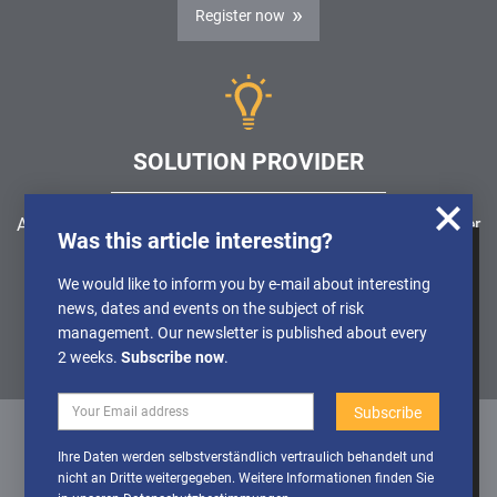
Register now
SOLUTION PROVIDER
Are you looking for a software solution or a service provider
Was this article interesting?
in the field of risk management, GRC, ICS or ISMS?
We use cookies to obtain anonymised
We would like to inform you by e-mail about interesting
information about the use of our website, so
news, dates and events on the subject of risk
Find a solution provider
that we can constantly improve our offer.
management. Our newsletter is published about every
Further Details can be found in our
2 weeks.
Subscribe now
.
Privacy policy
Deactivate
Activate cookies
Ihre Daten werden selbstverständlich vertraulich behandelt und
cookies
nicht an Dritte weitergegeben. Weitere Informationen finden Sie
Datenschutz
/
Impressum
/
Sitemap