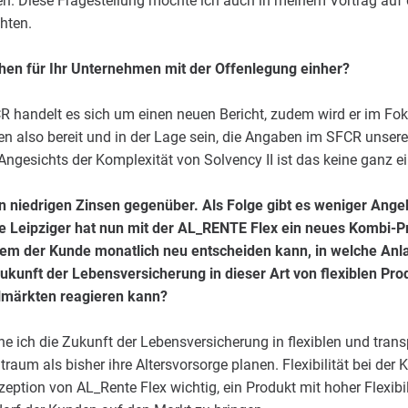
. Diese Fragestellung möchte ich auch in meinem Vortrag au
hten.
en für Ihr Unternehmen mit der Offenlegung einher?
 handelt es sich um einen neuen Bericht, zudem wird er im Foku
sen also bereit und in der Lage sein, die Angaben im SFCR unse
Angesichts der Komplexität von Solvency II ist das keine ganz 
in niedrigen Zinsen gegenüber. Als Folge gibt es weniger Ange
e Leipziger hat nun mit der AL_RENTE Flex ein neues Kombi-P
em der Kunde monatlich neu entscheiden kann, in welche Anlag
ukunft der Lebensversicherung in dieser Art von flexiblen Prod
lmärkten reagieren kann?
he ich die Zukunft der Lebensversicherung in flexiblen und tra
aum als bisher ihre Altersvorsorge planen. Flexibilität bei der K
eption von AL_Rente Flex wichtig, ein Produkt mit hoher Flexibil