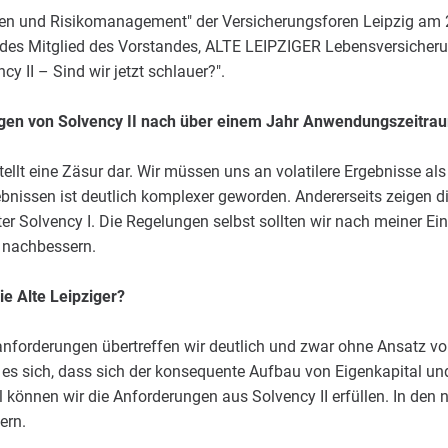
n und Risikomanagement" der Versicherungsforen Leipzig am 22
ndes Mitglied des Vorstandes, ALTE LEIPZIGER Lebensversicher
y II – Sind wir jetzt schlauer?".
ngen von Solvency II nach über einem Jahr Anwendungszeitra
tellt eine Zäsur dar. Wir müssen uns an volatilere Ergebnisse al
ebnissen ist deutlich komplexer geworden. Andererseits zeigen d
ter Solvency I. Die Regelungen selbst sollten wir nach meiner Ei
 nachbessern.
ie Alte Leipziger?
nforderungen übertreffen wir deutlich und zwar ohne Ansatz
gt es sich, dass sich der konsequente Aufbau von Eigenkapital un
können wir die Anforderungen aus Solvency II erfüllen. In den 
ern.