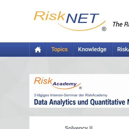
Topics
Knowledge
Ris
Solvency II