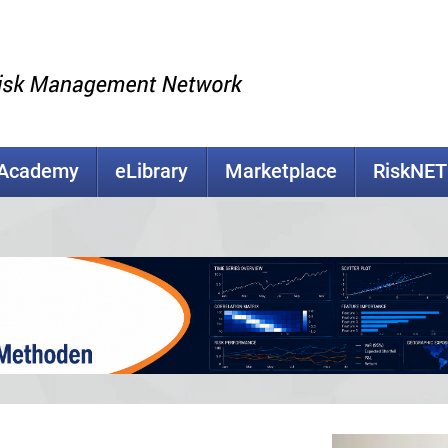
kAcademy
eLibrary
Marketplace
RiskNET