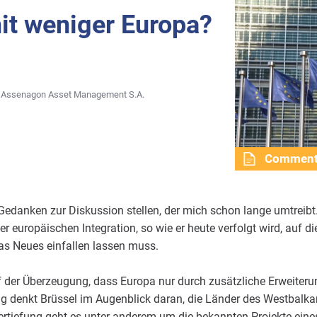
it weniger Europa?
t, Assenagon Asset Management S.A.
Commen
edanken zur Diskussion stellen, der mich schon lange umtreibt.
 europäischen Integration, so wie er heute verfolgt wird, auf di
as Neues einfallen lassen muss.
f der Überzeugung, dass Europa nur durch zusätzliche Erweiteru
ng denkt Brüssel im Augenblick daran, die Länder des Westbalk
 Vertiefung geht es unter anderem um die bekannten Projekte e