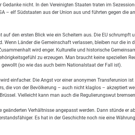
r Gedanke nicht. In den Vereinigten Staaten traten im Sezessio
A – elf Südstaaten aus der Union aus und führten gegen die an
t auf den ersten Blick wie ein Scheitern aus. Die EU schrumpft 
ld. Wenn Länder die Gemeinschaft verlassen, bleiben nur die in de
usammenhalt wird enger. Kulturelle und historische Gemeinsa
örigkeitsgefühl zu erzeugen. Man braucht keine speziellen Rech
ewollt (so wie das auch beim Nationalstaat der Fall ist).
ird einfacher. Die Angst vor einer anonymen Transferunion ist 
rs, die von der Bevölkerung – auch nicht klaglos – akzeptiert w
Brüssel. Vielleicht kann man auch die Regulierungswut bremsen
ie geänderten Verhältnisse angepasst werden. Dann stünde er ab
erstandsfähiger. Es hat in der Geschichte noch nie eine Währung