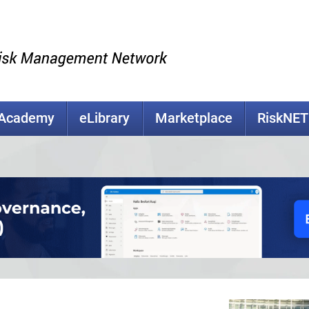
kAcademy
eLibrary
Marketplace
RiskNET