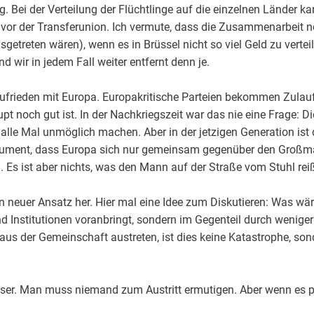
 Bei der Verteilung der Flüchtlinge auf die einzelnen Länder kan
vor der Transferunion. Ich vermute, dass die Zusammenarbeit n
getreten wären), wenn es in Brüssel nicht so viel Geld zu vertei
nd wir in jedem Fall weiter entfernt denn je.
frieden mit Europa. Europakritische Parteien bekommen Zulauf
 noch gut ist. In der Nachkriegszeit war das nie eine Frage: Di
 alle Mal unmöglich machen. Aber in der jetzigen Generation ist
gument, dass Europa sich nur gemeinsam gegenüber den Großm
. Es ist aber nichts, was den Mann auf der Straße vom Stuhl reiß
in neuer Ansatz her. Hier mal eine Idee zum Diskutieren: Was w
d Institutionen voranbringt, sondern im Gegenteil durch wenige
us der Gemeinschaft austreten, ist dies keine Katastrophe, son
ser. Man muss niemand zum Austritt ermutigen. Aber wenn es pas