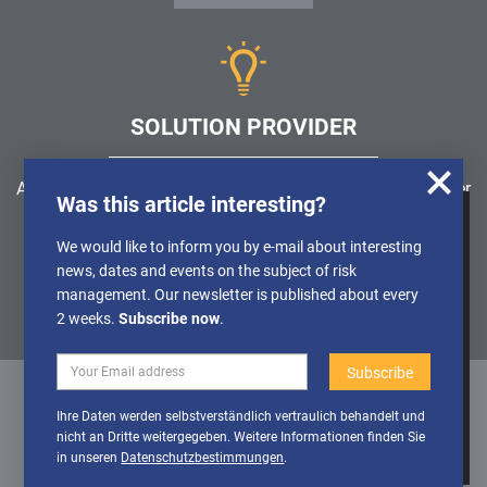
SOLUTION PROVIDER
Are you looking for a software solution or a service provider
Was this article interesting?
in the field of risk management, GRC, ICS or ISMS?
We use cookies to obtain anonymised
We would like to inform you by e-mail about interesting
information about the use of our website, so
news, dates and events on the subject of risk
Find a solution provider
that we can constantly improve our offer.
management. Our newsletter is published about every
Further Details can be found in our
2 weeks.
Subscribe now
.
Privacy policy
Deactivate
Activate cookies
Ihre Daten werden selbstverständlich vertraulich behandelt und
cookies
nicht an Dritte weitergegeben. Weitere Informationen finden Sie
Datenschutz
/
Impressum
/
Sitemap
in unseren
Datenschutzbestimmungen
.
© 1999 - 2026 RiskNET GmbH - The Risk Management Network