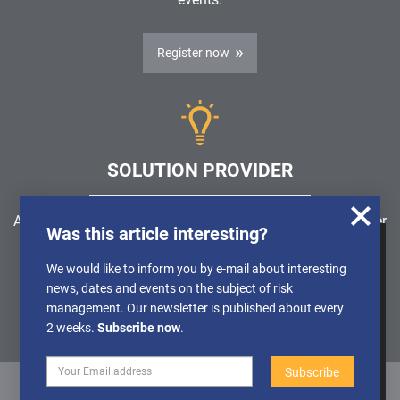
Register now
SOLUTION PROVIDER
Are you looking for a software solution or a service provider
Was this article interesting?
in the field of risk management, GRC, ICS or ISMS?
We use cookies to obtain anonymised
We would like to inform you by e-mail about interesting
information about the use of our website, so
news, dates and events on the subject of risk
Find a solution provider
that we can constantly improve our offer.
management. Our newsletter is published about every
Further Details can be found in our
2 weeks.
Subscribe now
.
Privacy policy
Deactivate